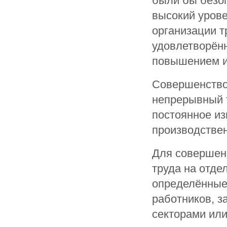
были бы безоп
высокий уров
организации т
удовлетворённ
повышением и
Совершенствов
непрерывный т
постоянное из
производствен
Для совершен
труда на отде
определённые
работников, з
секторами или