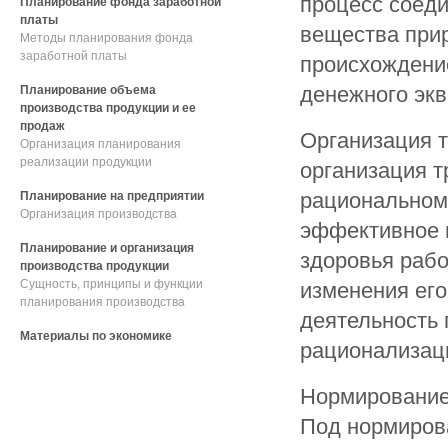
процесс соеди
Планирование фонда заработной
платы
вещества прир
Методы планирования фонда
заработной платы
происхождение
денежного экв
Планирование объема
производства продукции и ее
продаж
Организация т
Организация планирования
реализации продукции
организация т
рациональному
Планирование на предприятии
Организация производства
эффективное и
Планирование и организация
здоровья рабо
производства продукции
Сущность, принципы и функции
изменения его
планирования производства
деятельность 
Материалы по экономике
рационализаци
Нормирование 
Под нормиров