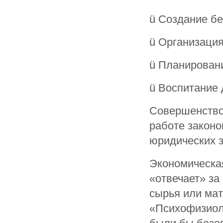
ü Создание бе
ü Организация
ü Планировани
ü Воспитание 
Совершенствов
работе законо
юридических з
Экономическая
«отвечает» за
сырья или мат
«Психофизиоло