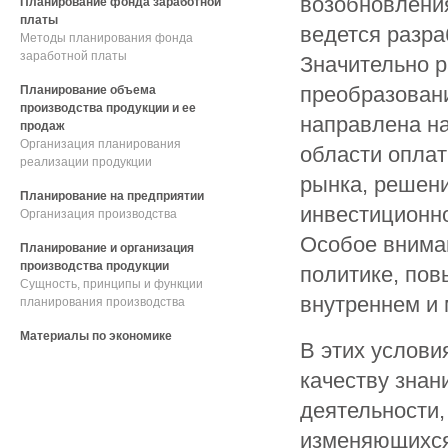
возобновления
Планирование фонда заработной
платы
ведется разра
Методы планирования фонда
заработной платы
Значительно 
преобразовани
Планирование объема
производства продукции и ее
направлена на
продаж
Организация планирования
области оплат
реализации продукции
рынка, решен
Планирование на предприятии
инвестиционно
Организация производства
Особое внима
Планирование и организация
производства продукции
политике, пов
Сущность, принципы и функции
внутреннем и
планирования производства
Материалы по экономике
В этих услови
качеству знан
деятельности,
изменяющихся