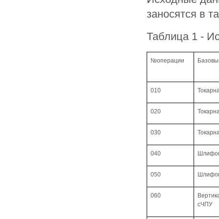
заносятся в т
Таблица 1 - И
№операции
Базовы
010
Токарн
020
Токарн
030
Токарн
040
Шлифо
050
Шлифо
060
Вертик
сЧПУ