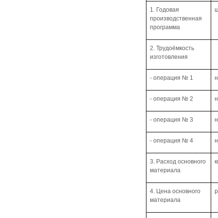
1. Годовая
ш
производственная
программа
2. Трудоёмкость
изготовления
- операция № 1
н
- операция № 2
н
- операция № 3
н
- операция № 4
н
3. Расход основного
к
материала
4. Цена основного
р
материала