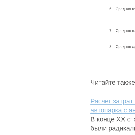
6
Средняя г
7
Средняя г
8
Средняя х
Читайте также
Расчет затрат
автопарка с а
В конце XX ст
были радикал