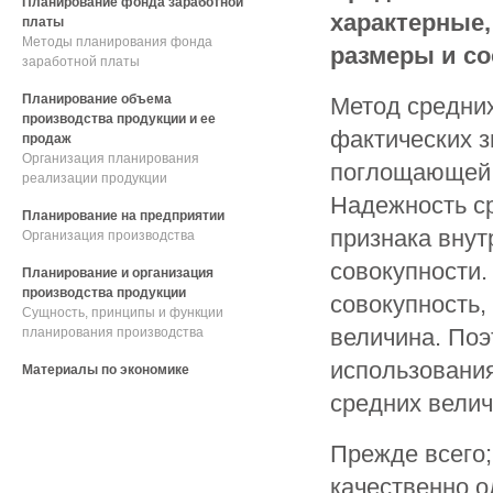
Планирование фонда заработной
характерные
платы
Методы планирования фонда
размеры и со
заработной платы
Планирование объема
Метод средних
производства продукции и ее
фактических з
продаж
Организация планирования
поглощающей 
реализации продукции
Надежность ср
Планирование на предприятии
признака внут
Организация производства
совокупности
Планирование и организация
производства продукции
совокупность,
Сущность, принципы и функции
величина. Поэ
планирования производства
использования
Материалы по экономике
средних велич
Прежде всего
качественно о