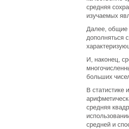
средняя сохра
изучаемых яв
Далее, общие
дополняться 
характеризующ
И, наконец, с
многочисленны
больших чисел
В статистике 
арифметическа
средняя квадр
использовани
средней и спо