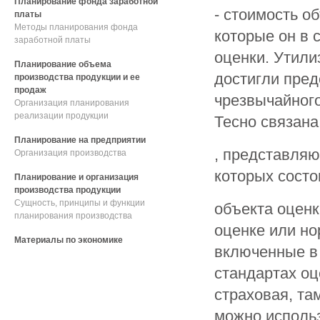
Планирование фонда заработной
- стоимость о
платы
Методы планирования фонда
которые он в 
заработной платы
оценки. Утили
Планирование объема
достигли пред
производства продукции и ее
продаж
чрезвычайного
Организация планирования
реализации продукции
Тесно связан
Планирование на предприятии
, представляю
Организация производства
которых сост
Планирование и организация
производства продукции
Сущность, принципы и функции
объекта оценк
планирования производства
оценке или но
Материалы по экономике
включенные в 
стандартах оц
страховая, та
можно использ