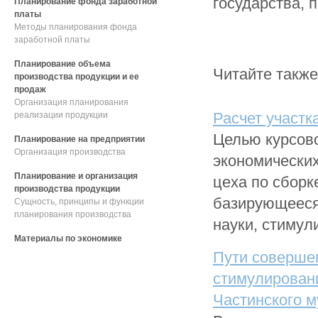
государства, 
Планирование фонда заработной
платы
Методы планирования фонда
заработной платы
Планирование объема
Читайте также
производства продукции и ее
продаж
Организация планирования
Расчет участк
реализации продукции
Целью курсово
Планирование на предприятии
Организация производства
экономических
Планирование и организация
цеха по сборк
производства продукции
базирующееся
Сущность, принципы и функции
планирования производства
науки, стимули
Материалы по экономике
Пути соверше
стимулирован
Частинского м