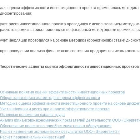
для оценки эффективности инвестиционного проекта применялась методика 
дисконтирования;
учет риска инвестиционного проекта проводился с использованием методики 
расчете премии за риск применялся пофакторный метод оценки премии за ри
учет инфляции проводился на основе методики корректировки ставки дискон
при проведении анализа финансового состояния предприятия использовалис
Теоретические аспекты оценки эффективности инвестиционных проектов
Основные понятия оценки эффективности инвестиционных проектов
Общая характеристика методов оценки эффективности
Методика оценки эффективности инвестиционного проекта на основе диско
Учет инфляции и риска при анализе эффективности проекта
Основные положения охраны труда
Анализ финансово-экономических показателей деятельности ООО «Энергети
Обоснование проекта по приобретению нового оборудования
Расчет изменения экономических результатов ООО «Энергетик-2»
Расчет первоначальных инвестиций