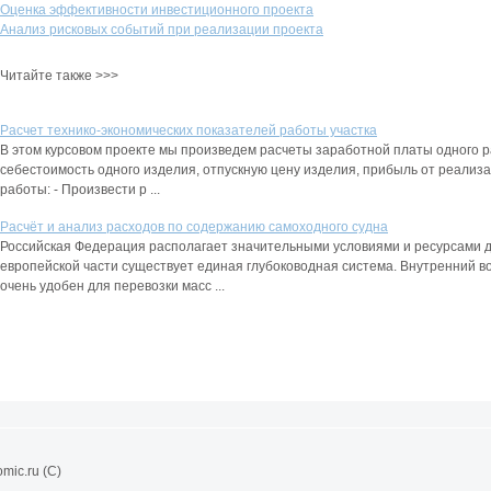
Оценка эффективности инвестиционного проекта
Анализ рисковых событий при реализации проекта
Читайте также >>>
Расчет технико-экономических показателей работы участка
В этом курсовом проекте мы произведем расчеты заработной платы одного р
себестоимость одного изделия, отпускную цену изделия, прибыль от реализа
работы: - Произвести р ...
Расчёт и анализ расходов по содержанию самоходного судна
Российская Федерация располагает значительными условиями и ресурсами дл
европейской части существует единая глубоководная система. Внутренний в
очень удобен для перевозки масс ...
mic.ru (C)