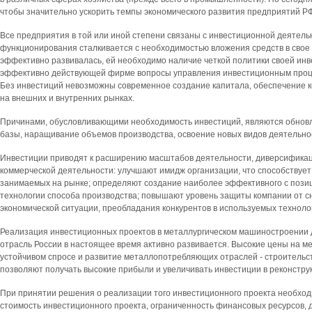
чтобы значительно ускорить темпы экономического развития предприятий РФ
Все предприятия в той или иной степени связаны с инвестиционной деятель
функционирования сталкивается с необходимостью вложения средств в свое 
эффективно развивалась, ей необходимо наличие четкой политики своей ин
эффективно действующей фирме вопросы управления инвестиционным проце
Без инвестиций невозможны современное создание капитала, обеспечение 
на внешних и внутренних рынках.
Причинами, обусловливающими необходимость инвестиций, являются обнов
базы, наращивание объемов производства, освоение новых видов деятельно
Инвестиции приводят к расширению масштабов деятельности, диверсификац
коммерческой деятельности: улучшают имидж организации, что способствуе
занимаемых на рынке; определяют создание наиболее эффективного с позиц
технологии способа производства; повышают уровень защиты компании от 
экономической ситуации, преобладания конкурентов в используемых техноло
Реализация инвестиционных проектов в металлургическом машиностроении 
отрасль России в настоящее время активно развивается. Высокие цены на 
устойчивом спросе и развитие металлопотребляющих отраслей - строительс
позволяют получать высокие прибыли и увеличивать инвестиции в реконстру
При принятии решения о реализации того инвестиционного проекта необходи
стоимость инвестиционного проекта, ограниченность финансовых ресурсов, 