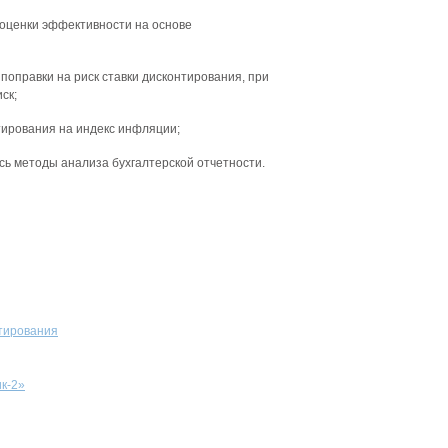
оценки эффективности на основе
поправки на риск ставки дисконтирования, при
ск;
тирования на индекс инфляции;
ь методы анализа бухгалтерской отчетности.
нтирования
к-2»