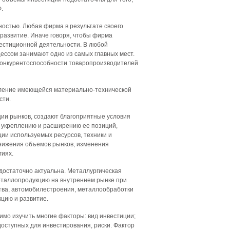
.
ностью. Любая фирма в результате своего
развитие. Иначе говоря, чтобы фирма
вестиционной деятельности. В любой
ссом занимают одно из самых главных мест.
конкурентоспособности товаропроизводителей
ление имеющейся материально-технической
сти.
ии рынков, создают благоприятные условия
т укреплению и расширению ее позиций,
ии используемых ресурсов, техники и
снижения объемов рынков, изменения
гиях.
достаточно актуальна. Металлургическая
металлопродукцию на внутреннем рынке при
тва, автомобилестроения, металлообработки
кцию и развитие.
мо изучить многие факторы: вид инвестиции;
доступных для инвестирования, риски. Фактор