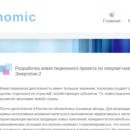
nomic
Главная
Разработка инвестиционного проекта по покупке но
Энергетик-2
Инвестиционная деятельность имеет большое значение, поскольку создает о
целом, отдельных ее отраслей, хозяйствующих субъектов. Т.е. инвестиционн
развития экономики любой страны.
Почти десятилетие в России не обновлялись основные фонды. Для возрожден
нужны интенсивные вложения капитала в экономически эффективные и эколо
гарантирующие выпуск продукции новых поколений, конкурентоспособной на 
экономическая ситуация постепенно начинает стабилизироваться, что спос
в различных сферах хозяйства (прежде всего в промышленности). Но сегодн